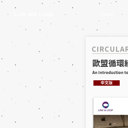
Link and Loop.
Home
CIRCULAR
歐盟循環
​An Introduction t
中文版