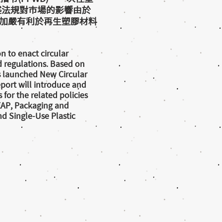
前述法規對市場的影響由於
加嚴有利於再生塑膠材料
n to enact circular
 regulations. Based on
 launched New Circular
port will introduce and
for the related policies
EAP, Packaging and
nd Single-Use Plastic