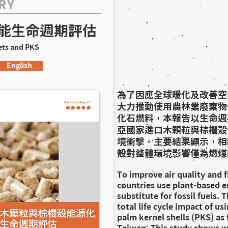
RY
能生命週期評估
ts and PKS ​
English
為了因應全球暖化及改善空
大力推動使用農林業廢棄物
化石燃料，本報告以生命週
亞國家進口木顆粒與棕櫚殼
境衝擊。主要結果顯示，相
殼對整體環境影響僅為燃煤的
To improve air quality and 
countries use plant-based e
substitute for fossil fuels. 
total life cycle impact of u
palm kernel shells (PKS) as 