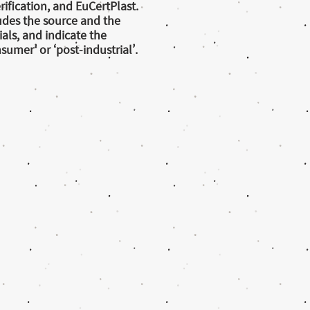
ification, and EuCertPlast.
ludes the source and the
als, and indicate the
sumer’ or ‘post-industrial’.