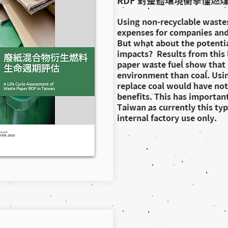
RDF 對整體環境衝擊僅燃煤
Using non-recyclable wastes
expenses for companies and 
But what about the potenti
impacts? Results from this l
paper waste fuel show that i
environment than coal. Using
replace coal would have no
benefits. This has important
Taiwan as currently this typ
internal factory use only.