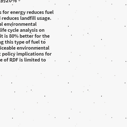
的20%。
 for energy reduces fuel
reduces landfill usage.
al environmental
ife cycle analysis on
t is 80% better for the
 this type of fuel to
ticeable environmental
 policy implications for
e of RDF is limited to