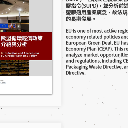
膠指令(SUPD)，並分析
塑膠適用產業廣泛，故法規
的長期發展。
EU is one of most active regio
economy related policies and
European Green Deal, EU has
Economy Plan (CEAP). This re
analyze market opportunities 
and regulations, including C
Packaging Waste Directive, a
Directive.