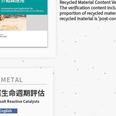
Recycled Material Content Ver
The verification content inc
proportion of recycled materi
recycled material is ‘post-con
 METAL
媒生命週期評估
alt Reactive Catalysts ​
English