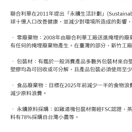
聯合利華在2011年提出「永續生活計劃」(Sustainable
球十億人口改善健康，並減少對環境所造成的影響，
• 零廢棄物：2008年由聯合利華工廠送進掩埋的
有任何的掩埋廢棄物產生。在臺灣的部分，新竹工廠在
• 包裝材：有鑑於一般消費產品多數外包裝材來自塑
塑膠均為可回收或可分解，且產品包裝必須使用至少
• 食品廢棄物：目標在2025年前減少一半的食物
減少原料浪費。
• 永續原料採購：如雞湯塊包裝材需經FSC認證，
料有78%採購自台灣小農等。