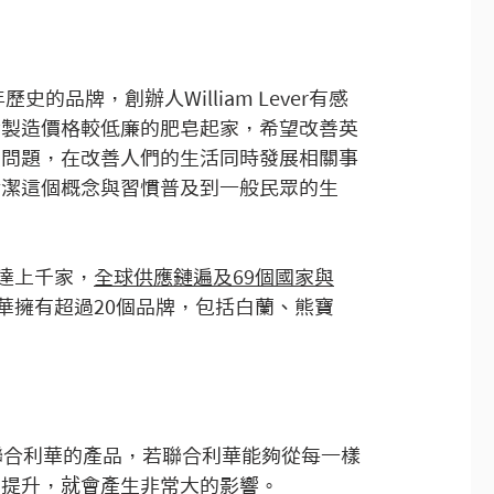
年歷史的品牌，創辦人William Lever有感
發製造價格較低廉的肥皂起家，希望改善英
生問題，在改善人們的生活同時發展相關事
清潔這個概念與習慣普及到一般民眾的生
達上千家，
全球供應鏈遍及69個國家與
華擁有超過20個品牌，包括白蘭、熊寶
聯合利華的產品，若聯合利華能夠從每一樣
的提升，就會產生非常大的影響。