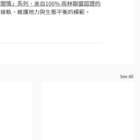
閒情」系列，來自100% 雨林聯盟認證的
際接軌、維護地力與生態平衡的模範。
See All