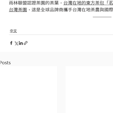
雨林聯盟認證茶園的茶葉，
台灣在地的東方茶包「茗
台灣茶園
，這是全球品牌商攜手台灣在地茶農與國
中文
Posts