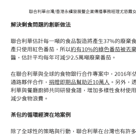
聯合利華台灣/香港永續發展暨企業傳播事務經理尤慈霞
解決剩食問題的創新做法
聯合利華估計每一噸的食品製造將產生37%的廢棄食材，
產只使用紅色番茄，所以
約有10%的綠色番茄被丟
醬，估計平均每年可減少2.5萬噸廢棄番茄。
在聯合利華與全球的食物銀行合作專案中，2016年
通路夥伴合作，
捐贈即期品幫助近10萬人
。另外，透過U
利華與餐廳廚師共同研發食譜，增加多樣性食材使
減少食物浪費。
茶包的循環經濟在地案例
除了全球性的策略與行動，聯合利華在台灣也有許多因