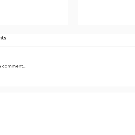
ts
a comment...
Apple循環經濟創
企業引領100%再生能源
之路
Link and Loop.