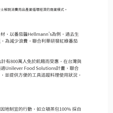
女士解說消費用品產業循環經濟的商業模式。
以番茄醬Hellmann’s為例，過去生
棄
，為減少浪費，聯合利華研發紅綠番茄
估計有800萬人免於飢餓而受惠，在台灣與
nilever Food Solutions計畫，聯合
用，並提供方便的工具追蹤料理使用狀況，
地制宜的行動，如立頓茶包100% 採自