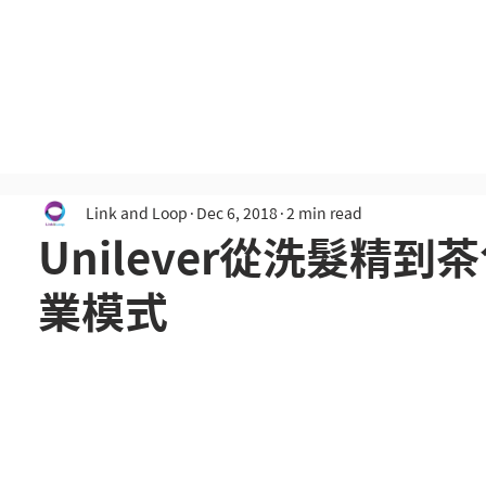
Link and Loop.
Home
English
中文
Link and Loop
Dec 6, 2018
2 min read
Unilever從洗髮精
業模式