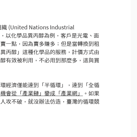
ited Nations Industrial 
於2004年發起，以化學品異丙醇為例，客戶是光電、面
多賣一點，因為賣多賺多；但是當轉換到租
供異丙醇」這種化學品的服務，計價方式由
丙醇有效被利用，不必用到那麼多，這與買
。
循環經濟僅能達到「半循環」，達到「全循
有機會從「產業鏈」變成「產業網」
。如果
別人攻不破，就沒辦法仿造，臺灣的循環競