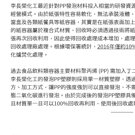
李長榮化工最近針對PP發泡材料投入相當的研發資
經營模式。由於紙張特性容易軟化，無法承裝液體
當盒及各類紙餐具等紙容器，其實是在紙張表面加上
的紙容器屬於複合式材質，回收時必須透過技術將紙
張再次回收利用，因此使得回收處理成本增加，處
回收處理廠處理。根據環保署統計，
2016年僅約1
化爐焚化處理。
過去食品飲料類容器主要材料聚丙烯 (PP) 需加入丁二
李長榮化工的發泡PP塑膠則採用單一材質塑膠，透
方、加工方式，讓PP的強度強到可以直接發泡，不
態二氧化碳進行發泡。由於完成後的發泡PP塑膠具
且材質單一且可以100%回收再利用，使用後回收