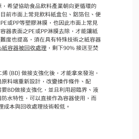
源，希望協助食品飲料產業朝向更循環的
，目前市面上常見飲料紙盒包、鋁箔包、便
PE或PP等塑膠淋膜，也因此市面上常見
容器表面之PE或PP淋膜去除，才能讓紙
理難度也提高，須在具有特殊技術之紙容器
0%紙容器被回收處理
，剩下90% 接送至焚
烯 (BD) 做接支強化後，才能拿來發泡，
過原料端重新設計，改變操作條件、配
需要BD做接支強化，並且利用超臨界、液
備防水特性，可以直接作為容器使用，而
處理成本與回收處理技術較低。