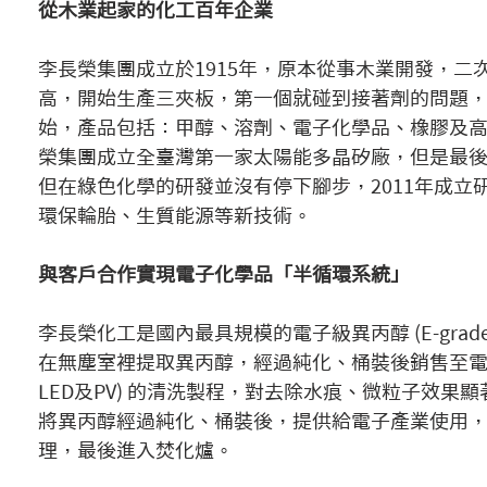
從木業起家的化工百年企業
李長榮集團成立於1915年，原本從事木業開發，
高，開始生產三夾板，第一個就碰到接著劑的問題
始，產品包括：甲醇、溶劑、電子化學品、橡膠及
榮集團成立全臺灣第一家太陽能多晶矽廠，但是最
但在綠色化學的研發並沒有停下腳步，2011年成立
環保輪胎、生質能源等新技術。
與客戶合作實現電子化學品「半循環系統」
李長榮化工是國內最具規模的電子級異丙醇 (E-grade Iso-Pr
在無塵室裡提取異丙醇，經過純化、桶裝後銷售至電子產業
LED及PV) 的清洗製程，對去除水痕、微粒子效
將異丙醇經過純化、桶裝後，提供給電子產業使用
理，最後進入焚化爐。