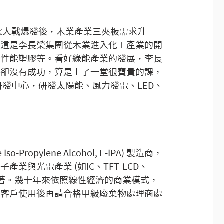
二次大戰爆發後，木業產業三夾板需求升
，這是李長榮集團從木業進入化工產業的開
高性能塑膠等。看好綠能產業的發展，李長
後卻沒有成功，算是上了一堂很寶貴的課，
研發中心，研發太陽能、風力發電、LED、
opylene Alcohol, E-IPA) 製造商，
與光電產業 (如IC、TFT-LCD、
果顯著。幾十年來依照線性經濟的商業模式，
，客戶使用後再請合格甲級廢棄物處理商處