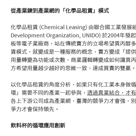
從產業鍊到產業網的「化學品租賃」模式
化學品租賃 (Chemical Leasing) 由聯合國工業發展組織 (Un
Development Organization, UNIDO) 
板等電子業廠商，站在傳統賣方的立場希望異丙醇
賃模式，就變成是一種服務的概念，賣方變成「提
用量轉變為功能或次數，商業邏輯轉變成如何讓異
方希望用量越少越好的思維一致，達成買賣的雙贏
以化學品租賃的角度分析，如果只有化工業本身做
環」需要不同的產業一起參與，
透過異業結合，才
各上下游公司成為產業網，臺灣的競爭力才會強，
爭力才會保持領先。
飲料杯的循環應用創新