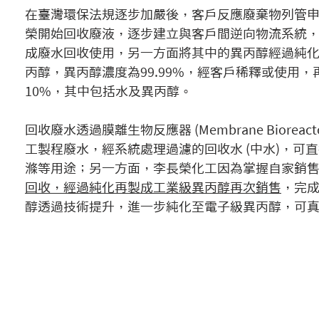
在臺灣環保法規逐步加嚴後，客戶反應廢棄物列管
榮開始回收廢液，逐步建立與客戶間逆向物流系統
成廢水回收使用，另一方面將其中的異丙醇經過純
丙醇，異丙醇濃度為99.99%，經客戶稀釋或使用
10%，其中包括水及異丙醇。
回收廢水透過膜離生物反應器 (Membrane Biorea
工製程廢水，經系統處理過濾的回收水 (中水)，可
滌等用途；另一方面，李長榮化工因為掌握自家銷
回收，經過純化再製成工業級異丙醇再次銷售
，完
醇透過技術提升，進一步純化至電子級異丙醇，可