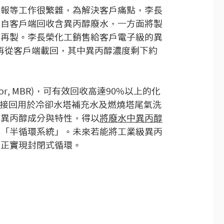
申報等工作很繁雜，為解決客戶痛點，李長
，自客戶端回收含異丙醇廢水，一方面將製
化再製。李長榮化工銷售給客戶電子級的異
，再從客戶端載回，其中異丙醇濃度剩下約
ctor, MBR)，可有效回收高達90%以上的化
直接回用於冷卻水塔補充水及燃燒塔尾氣洗
售異丙醇成分與特性，得以
將廢水中異丙醇
成「半循環系統」。未來若能將工業級異丙
真正實現封閉式循環。